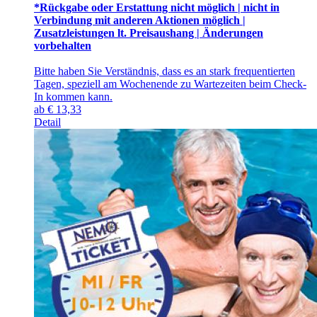
*Rückgabe oder Erstattung nicht möglich | nicht in
Verbindung mit anderen Aktionen möglich |
Zusatzleistungen lt. Preisaushang | Änderungen
vorbehalten
Bitte haben Sie Verständnis, dass es an stark frequentierten
Tagen, speziell am Wochenende zu Wartezeiten beim Check-
In kommen kann.
ab
€
13,33
Detail