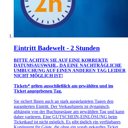
Eintritt Badewelt - 2 Stunden
BITTE ACHTEN SIE AUF EINE KORREKTE
DATUMSAUSWAHL, DA EINE NACHTRÄGLICHE
UMBUCHUNG AUF EINEN ANDEREN TAG LEIDER
NICHT MÖGLICH IST!
Tickets* gelten ausschließlich am gewählten und im
Ticket angegebenen Tag.
Sie sichert Ihnen auch an stark ausgelasteten Tagen den
garantierten Eintritt. Der Verkaufspreis ist dynamisch,
abhängig von der Buchungslage am gewählten Tag und kann
daher variieren. Eine GUTSCHEIN-EINLÖSUNG beim
Ticketkauf ist nicht möglich. Es gibt täglich ein verfügbares
Kontingent für Gäste, die ohne ein vorab gekauftes Ticket