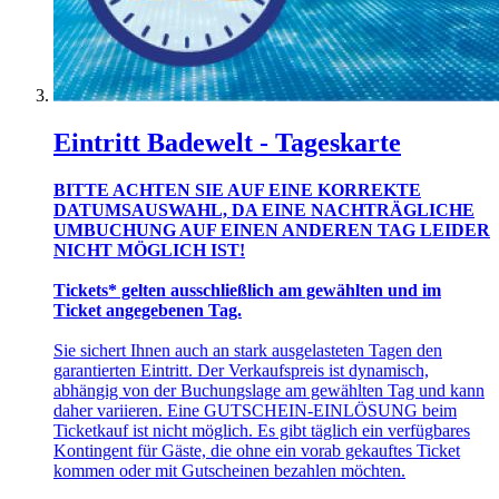
Eintritt Badewelt - Tageskarte
BITTE ACHTEN SIE AUF EINE KORREKTE
DATUMSAUSWAHL, DA EINE NACHTRÄGLICHE
UMBUCHUNG AUF EINEN ANDEREN TAG LEIDER
NICHT MÖGLICH IST!
Tickets* gelten ausschließlich am gewählten und im
Ticket angegebenen Tag.
Sie sichert Ihnen auch an stark ausgelasteten Tagen den
garantierten Eintritt. Der Verkaufspreis ist dynamisch,
abhängig von der Buchungslage am gewählten Tag und kann
daher variieren. Eine GUTSCHEIN-EINLÖSUNG beim
Ticketkauf ist nicht möglich. Es gibt täglich ein verfügbares
Kontingent für Gäste, die ohne ein vorab gekauftes Ticket
kommen oder mit Gutscheinen bezahlen möchten.