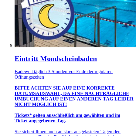
Eintritt Mondscheinbaden
Badewelt täglich 3 Stunden vor Ende der regulären
Öffnungszeiten
BITTE ACHTEN SIE AUF EINE KORREKTE
DATUMSAUSWAHL, DA EINE NACHTRÄGLICHE
UMBUCHUNG AUF EINEN ANDEREN TAG LEIDER
NICHT MÖGLICH IST!
Tickets* gelten ausschließlich am gewählten und im
Ticket angegebenen Tag.
Sie sichert Ihnen auch an stark ausgelasteten Tagen den