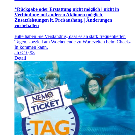
*Rückgabe oder Erstattung nicht möglich | nicht in
Verbindung mit anderen Aktionen möglich |
Zusatzleistungen lt. Preisaushang | Änderungen
vorbehalten
Bitte haben Sie Verständnis, dass es an stark frequentierten
Tagen, speziell am Wochenende zu Wartezeiten beim Check-
In kommen kann.
ab
€
10,98
Detail