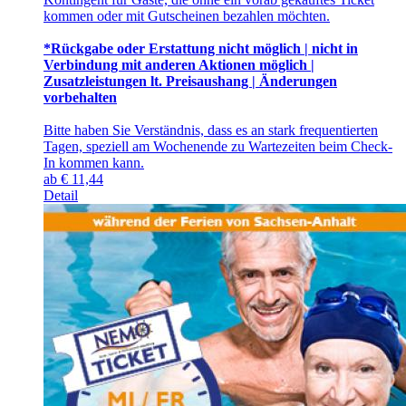
kommen oder mit Gutscheinen bezahlen möchten.
*Rückgabe oder Erstattung nicht möglich | nicht in
Verbindung mit anderen Aktionen möglich |
Zusatzleistungen lt. Preisaushang | Änderungen
vorbehalten
Bitte haben Sie Verständnis, dass es an stark frequentierten
Tagen, speziell am Wochenende zu Wartezeiten beim Check-
In kommen kann.
ab
€
11,44
Detail