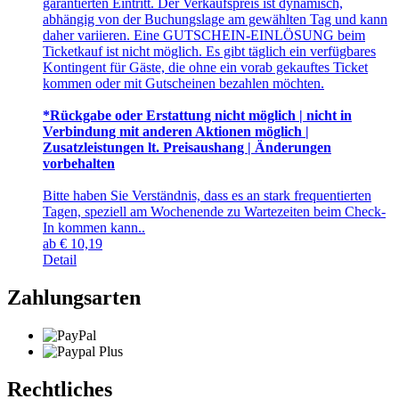
garantierten Eintritt. Der Verkaufspreis ist dynamisch,
abhängig von der Buchungslage am gewählten Tag und kann
daher variieren. Eine GUTSCHEIN-EINLÖSUNG beim
Ticketkauf ist nicht möglich. Es gibt täglich ein verfügbares
Kontingent für Gäste, die ohne ein vorab gekauftes Ticket
kommen oder mit Gutscheinen bezahlen möchten.
*Rückgabe oder Erstattung nicht möglich | nicht in
Verbindung mit anderen Aktionen möglich |
Zusatzleistungen lt. Preisaushang | Änderungen
vorbehalten
Bitte haben Sie Verständnis, dass es an stark frequentierten
Tagen, speziell am Wochenende zu Wartezeiten beim Check-
In kommen kann..
ab
€
10,19
Detail
Zahlungsarten
Rechtliches