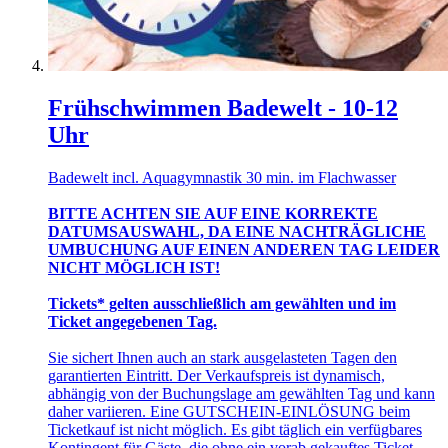
Frühschwimmen Badewelt - 10-12
Uhr
Badewelt incl. Aquagymnastik 30 min. im Flachwasser
BITTE ACHTEN SIE AUF EINE KORREKTE
DATUMSAUSWAHL, DA EINE NACHTRÄGLICHE
UMBUCHUNG AUF EINEN ANDEREN TAG LEIDER
NICHT MÖGLICH IST!
Tickets* gelten ausschließlich am gewählten und im
Ticket angegebenen Tag.
Sie sichert Ihnen auch an stark ausgelasteten Tagen den
garantierten Eintritt. Der Verkaufspreis ist dynamisch,
abhängig von der Buchungslage am gewählten Tag und kann
daher variieren. Eine GUTSCHEIN-EINLÖSUNG beim
Ticketkauf ist nicht möglich. Es gibt täglich ein verfügbares
Kontingent für Gäste, die ohne ein vorab gekauftes Ticket