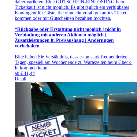
daher variieren. Eine GUTSCHEIN-EINLÖSUNG beim
Ticketkauf ist nicht möglich. Es gibt täglich ein verfügbares
Kontingent für Gäste, die ohne ein vorab gekauftes Ticket
kommen oder mit Gutscheinen bezahlen möchten.
*Rückgabe oder Erstattung nicht möglich | nicht in
Verbindung mit anderen Aktionen möglich |
Zusatzleistungen lt. Preisaushang | Änderungen
vorbehalten
Bitte haben Sie Verständnis, dass es an stark frequentierten
Tagen, speziell am Wochenende zu Wartezeiten beim Check-
In kommen kann..
ab
€
11,44
Detail